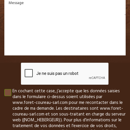
Message
En cochant cette case, j’accepte que les données saisies
dans le formulaire ci-dessus soient utilisées par
www.foret-coureau-sarl.com pour me recontacter dans le
cadre de ma demande. Les destinataires sont www.foret-
coureau-sarl.com et son sous-traitant en charge du serveur
web ({NOM_HEBERGEUR}). Pour plus d'informations sur le
traitement de vos données et l'exercice de vos droits,