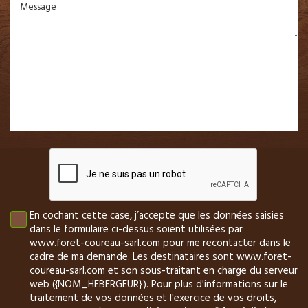
Message
En cochant cette case, j’accepte que les données saisies
dans le formulaire ci-dessus soient utilisées par
www.foret-coureau-sarl.com pour me recontacter dans le
cadre de ma demande. Les destinataires sont www.foret-
coureau-sarl.com et son sous-traitant en charge du serveur
web ({NOM_HEBERGEUR}). Pour plus d'informations sur le
traitement de vos données et l'exercice de vos droits,